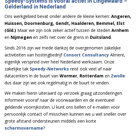
Speedy-Systems is vooral actief in Lingewaard –
Gelderland in Nederland
Ons werkgebied bevat onder andere de kleine kernen:
Angeren,
Huissen, Doornenburg, Gendt, Haalderen, Bemmel, Elst
(Gld.)
Maar we zijn ook zeker actief tussen de steden
Arnhem
en
Nijmegen
en zelfs net over de grens in
Duitsland
.
Sinds 2016 zijn we mede dankzij de overgenomen zakelijke
activiteiten van hostingbedrijf
Consort Consultancy
Almere,
eigenlijk verspreid over heel Nederland werkzaam. Onze
zakelijke tak
Speedy-Networks
reist ook veel af naar
datacenters in de buurt van
Wormer
,
Rotterdam
en
Zwolle
dus daar zijn we ook regelmatig in de buurt te vinden.
We maken hierin uiteraard op verzoek graag uitzonderingen.
Informeer vooraf naar de voorwaarden en de eventueel
geldende voorrijkosten. U kunt ons bellen of e-mailen voor
persoonlijk contact of misschien kunnen we u wel sneller over
grote afstand ondersteunen middels een korte
schermovername
?