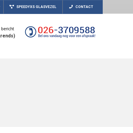
SpeedyXS
Speedy-Networks
Contact
SPEEDYXS GLASVEZEL
CONTACT
 bericht
Arends)