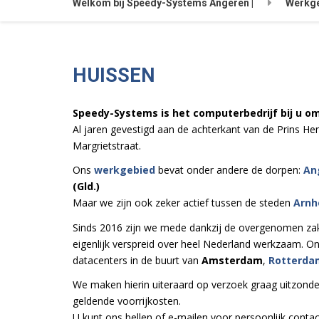
Welkom bij Speedy-Systems Angeren |
Werkg
HUISSEN
Speedy-Systems is het computerbedrijf bij u o
Al jaren gevestigd aan de achterkant van de Prins He
Margrietstraat.
Ons
werkgebied
bevat onder andere de dorpen:
An
(Gld.)
Maar we zijn ook zeker actief tussen de steden
Arn
Sinds 2016 zijn we mede dankzij de overgenomen zakel
eigenlijk verspreid over heel Nederland werkzaam. On
datacenters in de buurt van
Amsterdam
,
Rotterda
We maken hierin uiteraard op verzoek graag uitzond
geldende voorrijkosten.
U kunt ons bellen of e-mailen voor persoonlijk conta