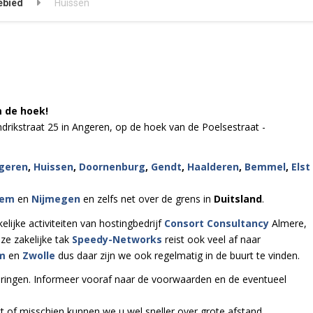
ebied
Huissen
m de hoek!
ndrikstraat 25 in Angeren, op de hoek van de Poelsestraat -
geren
,
Huissen
,
Doornenburg
,
Gendt
,
Haalderen
,
Bemmel
,
Elst
hem
en
Nijmegen
en zelfs net over de grens in
Duitsland
.
ijke activiteiten van hostingbedrijf
Consort Consultancy
Almere,
ze zakelijke tak
Speedy-Networks
reist ook veel af naar
m
en
Zwolle
dus daar zijn we ook regelmatig in de buurt te vinden.
eringen. Informeer vooraf naar de voorwaarden en de eventueel
ct of misschien kunnen we u wel sneller over grote afstand