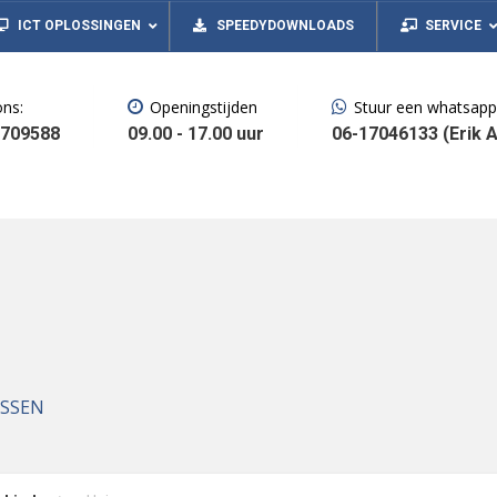
Alles voor uw computer!
ICT OPLOSSINGEN
SPEEDYDOWNLOADS
SERVICE
ons:
Openingstijden
Stuur een whatsapp
3709588
09.00 - 17.00 uur
06-17046133 (Erik 
ISSEN